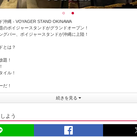
 - VOYAGER STAND OKINAWA
題のボイジャースタンドがグランドオープン！
ングバー、ボイジャースタンドが沖縄に上陸！
ドとは？
放題！
！
タイル！
ーだ！
続きを見る
有しよう