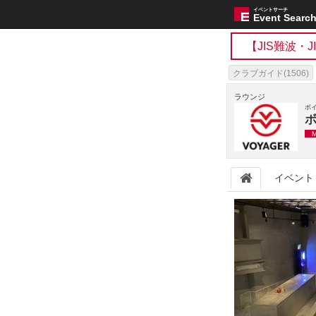
イベントサーチ
Event Searc
【JIS難波・
クラブガイド(1506)
ボイジャースタンド(7
ラウンジ
ボ
ボ
イベント