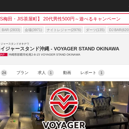
h
JIS梅田・JIS茶屋町】 20代男性500円～遊べるキャンペーン
BAR (2833)
会場(3971)
ナイトレジャー(2976)
ダーツ(135)
DJ BAR(620
)
イジャースタンドオキナワ
イジャースタンド沖縄 - VOYAGER STAND OKINAWA
MAP
沖縄県那覇市松尾2-8-15 VOYAGER STAND OKINAWA
プラン
求人
動画
レポート
24
1
1