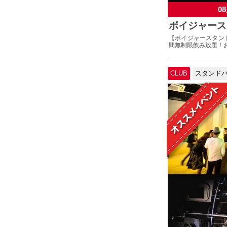
08
ボイジャース
【ボイジャースタン
間無制限飲み放題！お
CLUB
スタンド