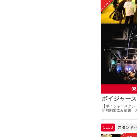
08
ボイジャース
【ボイジャースタン
間無制限飲み放題！お
CLUB
スタンド