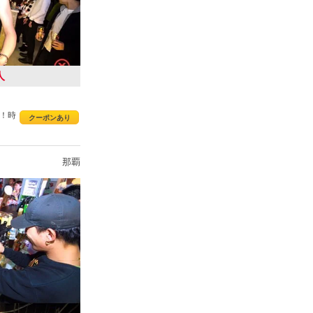
人
！時
クーポンあり
那覇