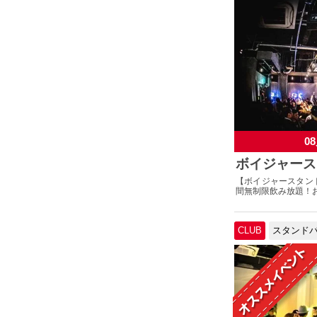
08
ボイジャース
【ボイジャースタン
間無制限飲み放題！お
CLUB
スタンド