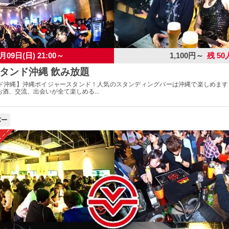
月09日(日) 21:00～
1,100円～
残 50
タンド沖縄 飲み放題
ド沖縄】沖縄ボイジャースタンド！人気のスタンディングバーは沖縄で楽しめます
酒、交流、出会いが全て楽しめる...
バー