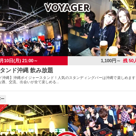
月10日(月) 21:00～
1,100円～
残 50
タンド沖縄 飲み放題
ド沖縄】沖縄ボイジャースタンド！人気のスタンディングバーは沖縄で楽しめます
酒、交流、出会いが全て楽しめる...
バー