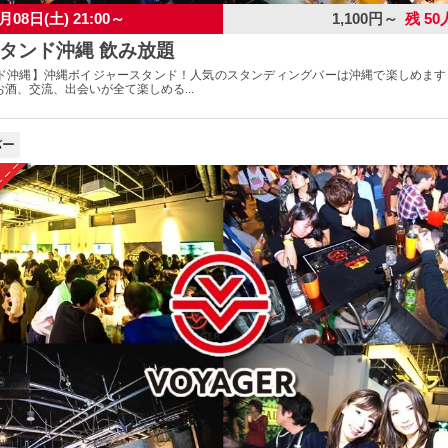
月08日(土) 21:00～
1,100円～
残 50
タンド沖縄 飲み放題
ド沖縄】沖縄ボイジャースタンド！人気のスタンディングバーは沖縄で楽しめます
酒、交流、出会いが全て楽しめる...
バー