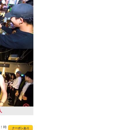
人
！時
クーポンあり