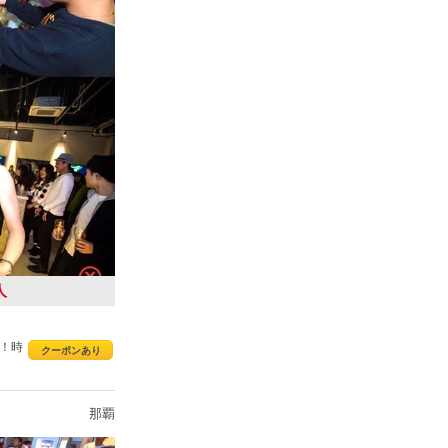
人
！時
クーポンあり
那覇