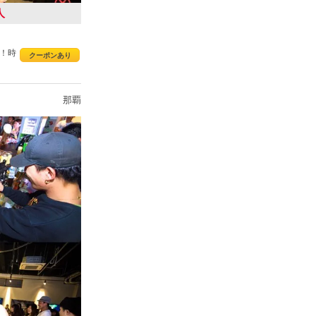
人
！時
クーポンあり
那覇