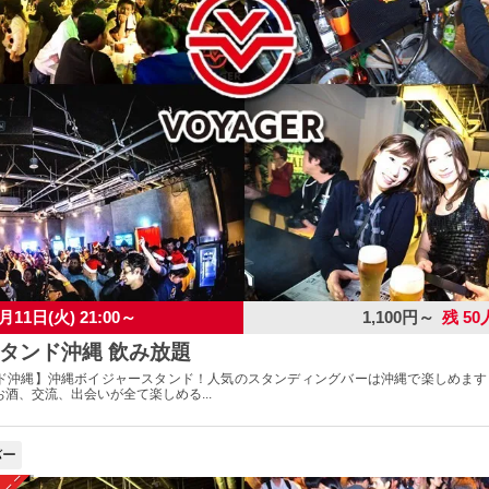
月11日(火) 21:00～
1,100円～
残 50
タンド沖縄 飲み放題
ド沖縄】沖縄ボイジャースタンド！人気のスタンディングバーは沖縄で楽しめます
酒、交流、出会いが全て楽しめる...
バー