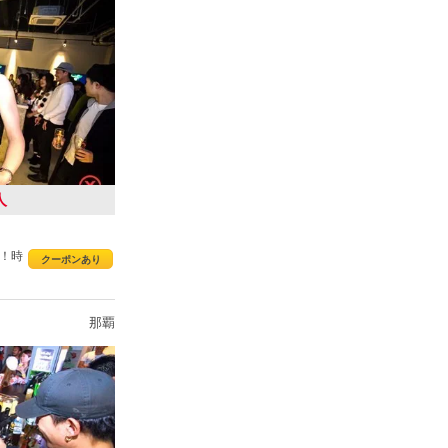
人
！時
クーポンあり
那覇