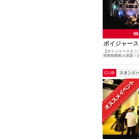
08
ボイジャース
【ボイジャースタン
間無制限飲み放題！お
CLUB
スタンド