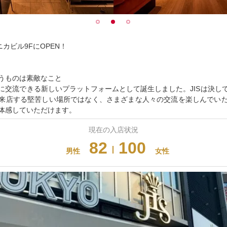
ニカビル9FにOPEN！
うものは素敵なこと
に交流できる新しいプラットフォームとして誕生しました。JISは決し
来店する堅苦しい場所ではなく、さまざまな人々の交流を楽しんでい
体感していただけます。
82
100
男性
女性