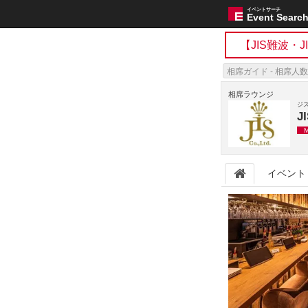
イベントサーチ
Event Searc
【JIS難波・
相席ガイド - 相席人数
相席ラウンジ
ジ
J
イベント