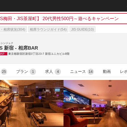
h
JIS梅田・JIS茶屋町】 20代男性500円～遊べるキャンペーン
・相席状況(304)
相席ラウンジガイド(54)
JIS GUIDE(10)
スシンジュク
IS 新宿 - 相席BAR
MAP
東京都新宿区新宿3丁目23-7 新宿ユニカビル9階
プラン
求人
ニュース
動画
レ
25
1
4
14