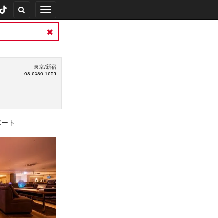
Toggle
navigation
東京/新宿
03-6380-1655
ポート