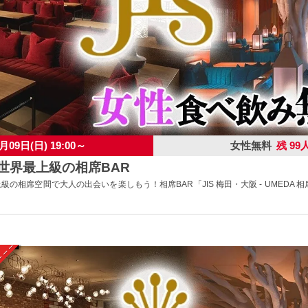
月09日(日) 19:00～
女性無料
残 99
】世界最上級の相席BAR
上級の相席空間で大人の出会いを楽しもう！相席BAR「JIS 梅田・大阪 - UMEDA 相