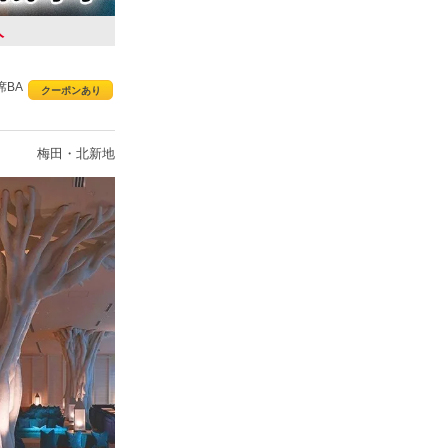
人
席BA
クーポンあり
梅田・北新地