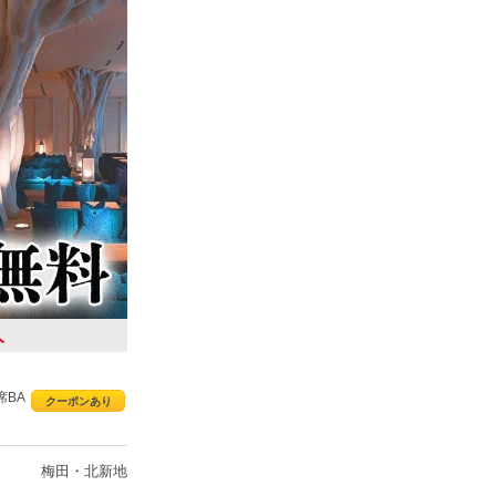
人
席BA
クーポンあり
梅田・北新地