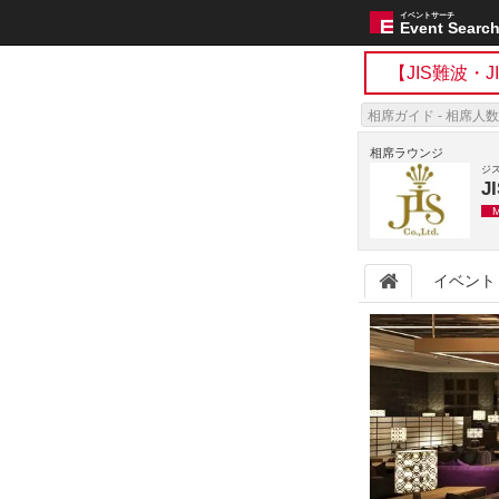
イベントサーチ
Event Searc
【JIS難波・
相席ガイド - 相席人数
相席ラウンジ
ジ
J
イベント