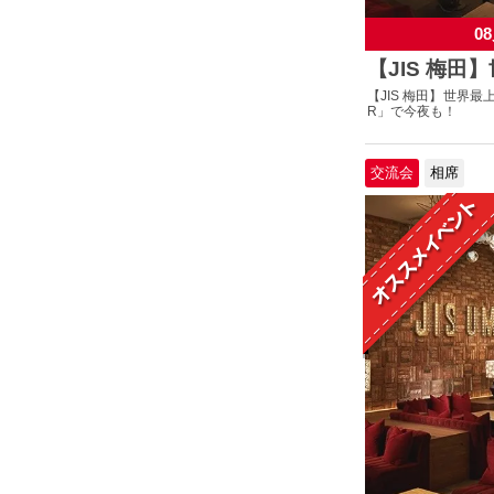
08
【JIS 梅田
【JIS 梅田】世界最
R」で今夜も！
交流会
相席