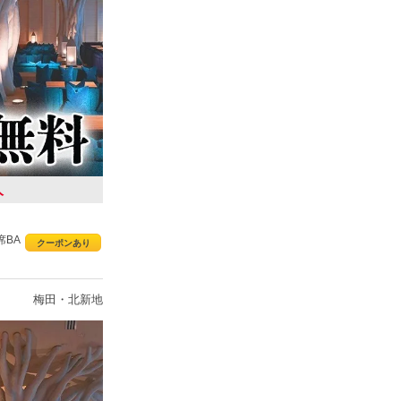
人
席BA
クーポンあり
梅田・北新地