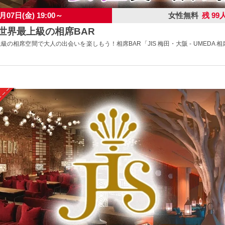
月07日(金) 19:00～
女性無料
残 99
】世界最上級の相席BAR
上級の相席空間で大人の出会いを楽しもう！相席BAR「JIS 梅田・大阪 - UMEDA 相