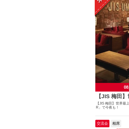
08
【JIS 梅田
【JIS 梅田】世界最
R」で今夜も！
交流会
相席