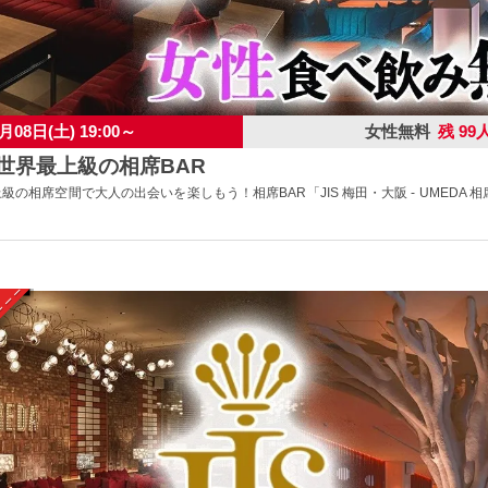
月08日(土) 19:00～
女性無料
残 99
】世界最上級の相席BAR
上級の相席空間で大人の出会いを楽しもう！相席BAR「JIS 梅田・大阪 - UMEDA 相