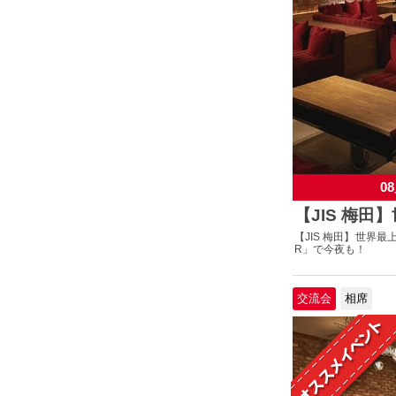
08
【JIS 梅田
【JIS 梅田】世界最
R」で今夜も！
交流会
相席