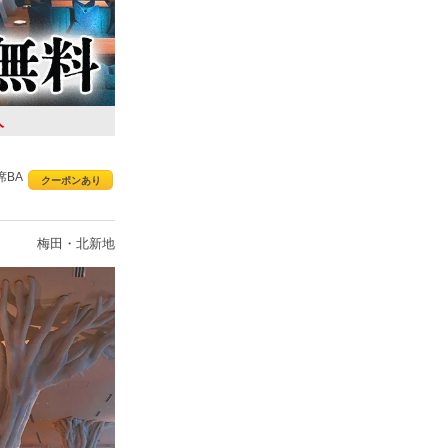
人
席BA
クーポンあり
梅田・北新地