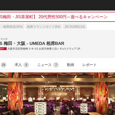
h
JIS梅田・JIS茶屋町】 20代男性500円～遊べるキャンペーン
・相席状況(304)
相席ラウンジガイド(54)
JIS GUIDE(10)
スウメダ
IS 梅田・大阪 - UMEDA 相席BAR
MAP
大阪市北区曽根崎 2−8−15 お初天神通り沿い K’sスクウェア 2F
求人
ニュース
動画
レポート
25
5
7