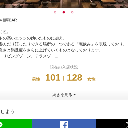
田の相席BAR
 JIS』
トの高いエッジの効いたものに加え、
呑んだり語ったりできる場所の一つである「宅飲み」を表現しており、
良さと満足度をさらに上げていくものとなっております。
リビングゾーン、テラスゾー...
101
128
男性
女性
続きを見る
有しよう