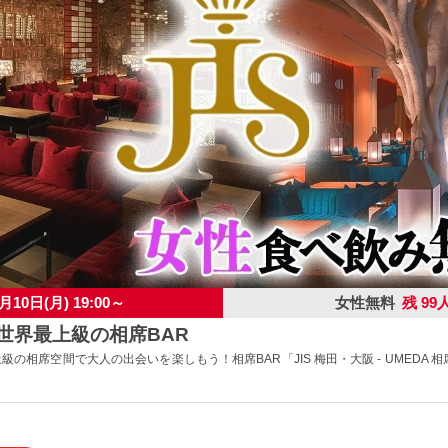
月10日(月) 19:00～
女性無料
残 99
】世界最上級の相席BAR
上級の相席空間で大人の出会いを楽しもう！相席BAR「JIS 梅田・大阪 - UMEDA 相