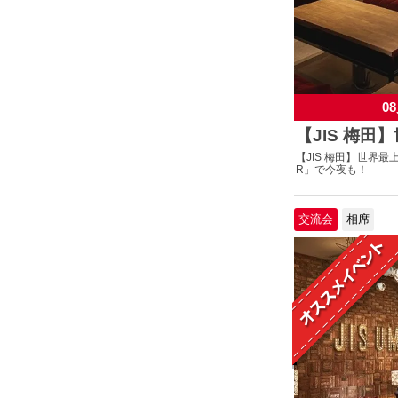
08
【JIS 梅田
【JIS 梅田】世界最
R」で今夜も！
交流会
相席