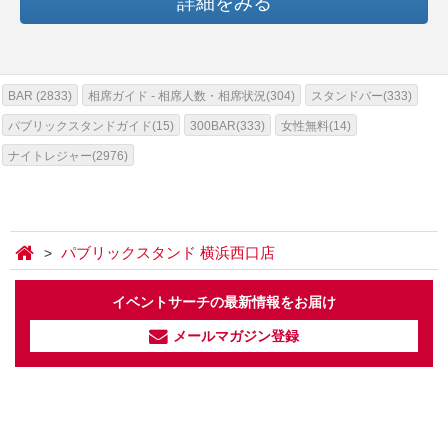
詳細をみる
BAR (2833)
相席ガイド - 相席人数・相席状況(304)
スタンドバー(333)
パブリックスタンドガイド(15)
300BAR(333)
女性無料(14)
ナイトレジャー(2976)
パブリックスタンド 横浜西口店
イベントサーチの最新情報をお届け
メールマガジン登録
イベントサーチ - TikTok
人気のお店を動画で配信中！
気になる今話題の人気情報も
最新のイベント情報やお得なクーポン
まとめてTikTokでチェックしよう！