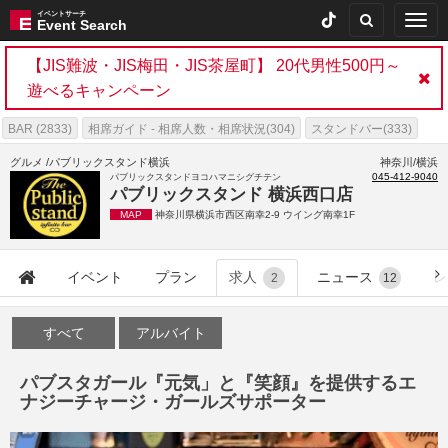
イベントサーチ
Togg
Event Search
navig
【JIS難波・JIS梅田・JIS茶屋町】 20代男性500円～
遊べるキャンペーン
BAR (2833)
相席ガイド - 相席人数・相席状況(304)
スタンドバー(333)
パブリックスタンドガイド(15)
300BAR(333)
女性無料(14)
グルメ /パブリックスタンド横浜
神奈川/横浜
045-412-9040
パブリックスタンドヨコハマニシグチテン
ナイトレジャー(2976)
パブリックスタンド 横浜西口店
MAP
神奈川県横浜市西区南幸2-9 ウイング南幸1F
イベント
プラン
求人
ニュース
レ
2
12
すべて
アルバイト
パブスタガール『元気」と『笑顔』を提供するエ
ナジーチャージ・ガールズサポーター