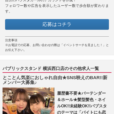
フォロワー数や広告を表示したユーザー数で歩合額が変わりま
す。
応募はコチラ
注意事項
※お電話での応募、お問い合わせの際は「イベントサーチを見ました！」と
お伝え下さい。
パブリックスタンド 横浜西口店のその他求人一覧
とことん気楽におしゃれ自由★SNS映えのBAR!!新
メンバー大募集♪
履歴書不要★バーテンダー
＆ホール★髪型髪色・ネイ
ルOK!!未経験OK!!パブスタ
のテーマは「バイトにも恋