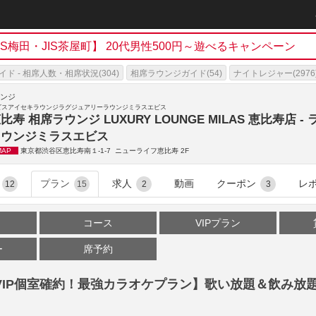
h
JIS梅田・JIS茶屋町】 20代男性500円～遊べるキャンペーン
ド - 相席人数・相席状況(304)
相席ラウンジガイド(54)
ナイトレジャー(2976
)
ウンジ
ビスアイセキラウンジラグジュアリーラウンジミラスエビス
比寿 相席ラウンジ LUXURY LOUNGE MILAS 恵比寿店 
ラウンジミラスエビス
MAP
東京都渋谷区恵比寿南１-1-7 ニューライフ恵比寿 2F
プラン
求人
動画
クーポン
レ
12
15
2
3
コース
VIPプラン
ー
席予約
：VIP個室確約！最強カラオケプラン】歌い放題＆飲み放
！