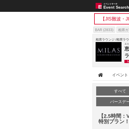
イベントサーチ
Event Searc
【JIS難波・
BAR (2833)
相席ガイ
相席ラウンジミラス(2
相席ラウンジ /相席ラ
エ
恵
イベント
すべて
バースデ
【2.5時間
特別プラン