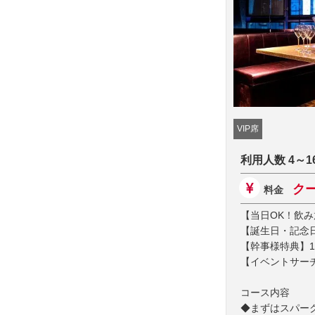
VIP席
利用人数 4～
クー
料金
【当日OK！飲み放
【誕生日・記念
【幹事様特典】1
【イベントサーチ
コース内容
◆まずはスパー