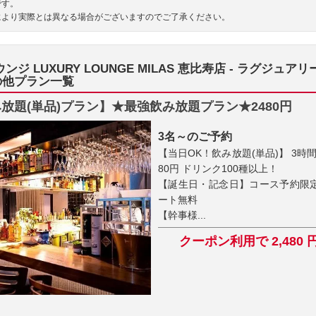
です。
により実際とは異なる場合がございますのでご了承ください。
ンジ LUXURY LOUNGE MILAS 恵比寿店 - ラグジュ
の他プラン一覧
放題(単品)プラン】★最強飲み放題プラン★2480円
3名～のご予約
【当日OK！飲み放題(単品)】 3時間
80円 ドリンク100種以上！
【誕生日・記念日】コース予約限
ート無料
【幹事様...
クーポン利用で 2,480