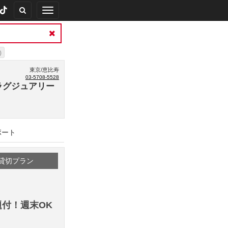
Toggle
navigation
)
東京/恵比寿
03-5708-5528
- ラグジュアリー
ポート
貸切プラン
題付！週末OK