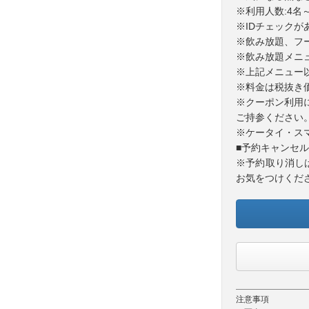
※利用人数:4名
※IDチェック
※飲み放題、フ
※飲み放題メニ
※上記メニュー
※料金は税抜き
※クーポン利用
ご持参ください
※ケータイ・ス
■予約キャンセ
※予約取り消し
お気をつけくだ
注意事項