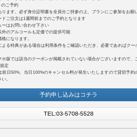
～のご予約
があります。必ず身分証明書を全員分ご持参の上、プランにご参加をお願
ードご注文は1週間前までのご予約となります
ューはお問い合わせ下さい
以外のアルコールも定価での提供可能
価格になります。
による特典がある場合は利用条件をご確認いただき、必要であればクー
。
マホ版では該当のクーポンが掲載されていない場合がございますので、
ル規定
は前日50%、当日100%のキャンセル料が発生いたしますので貸切予約
さい。
予約申し込みはコチラ
TEL:03-5708-5528