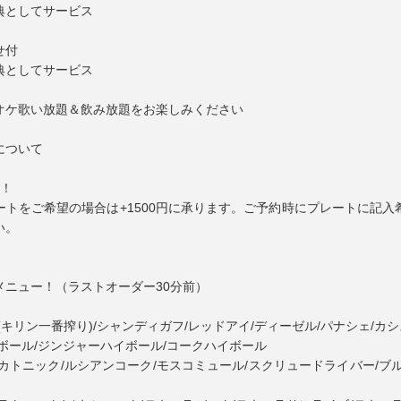
典としてサービス
せ付
典としてサービス
オケ歌い放題＆飲み放題をお楽しみください
について
典！
ートをご希望の場合は+1500円に承ります。ご予約時にプレートに記入
い。
メニュー！（ラストオーダー30分前）
(キリン一番搾り)/シャンディガフ/レッドアイ/ディーゼル/パナシェ/カ
ボール/ジンジャーハイボール/コークハイボール
カトニック/ルシアンコーク/モスコミュール/スクリュードライバー/ブ