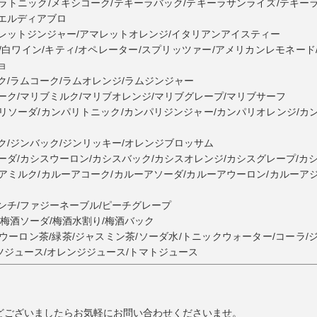
ラトニック/メキシコーク/テキーラバック/テキーラサンライズ/テキー
/エルディアブロ
レットジンジャー/アマレットオレンジ/イタリアンアイスティー
/白ワイン/キティ/オペレーター/スプリッツァー/アメリカンレモネード
ョ
ク/ラムコーク/ラムオレンジ/ラムジンジャー
ーク/マリブミルク/マリブオレンジ/マリブグレープ/マリブサーフ
リソーダ/カンパリトニック/カンパリジンジャー/カンパリオレンジ/カ
ク/ジンバック/ジンリッキー/オレンジブロッサム
ーダ/カシスウーロン/カシスバック/カシスオレンジ/カシスグレープ/カ
アミルク/カルーアコーク/カルーアソーダ/カルーアウーロン/カルーア
ンチ/ファジーネーブル/ピーチグレープ
/梅酒ソーダ/梅酒水割り/梅酒バック
ウーロン茶/緑茶/ジャスミン茶/ソーダ水/トニックウォーター/コーラ/
ツジュース/オレンジジュース/トマトジュース
どございましたらお気軽にお問い合わせくださいませ。