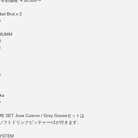
 早割価格 ￥30,000〜
el Brut x 2
0
 MUMM
2
0
0
ka
0
ME SET Jose Cuervo / Grey Gooseセットは
10 or ソフトドリンクビッチャー×2が付きます。
SYSTEM