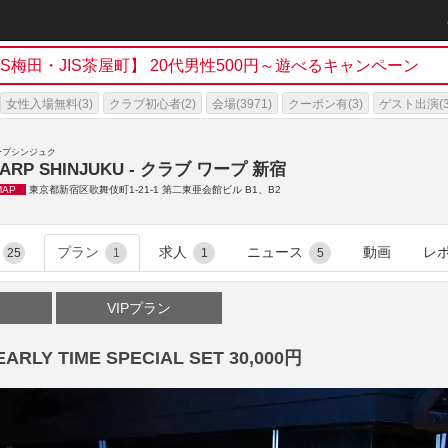
h
JIS梅田・JIS茶屋町】 20代男性500円～遊べるキャンペーン
女性入場無料(3)
クラブ初心者(2)
会場(3971)
クーポン有(3)
ゲスト出演(3
ープシンジュク
ARP SHINJUKU - クラブ ワープ 新宿
MAP
東京都新宿区歌舞伎町1-21-1 第二東亜会館ビル B1、B2
プラン
求人
ニュース
動画
レ
25
1
1
5
VIPプラン
LY TIME SPECIAL SET 30,000円