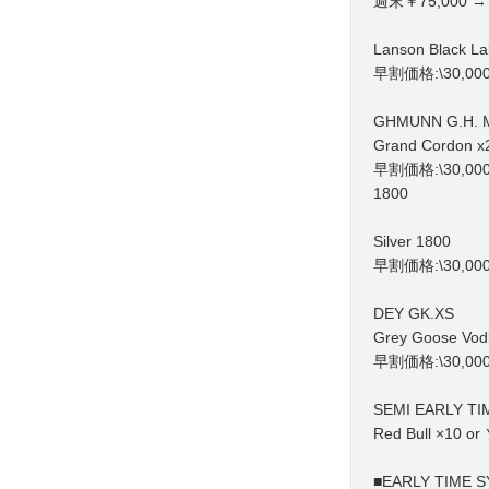
週末￥75,000 →
Lanson Black Lab
早割価格:\30,00
GHMUNN G.H.
Grand Cordon x
早割価格:\30,00
1800
Silver 1800
早割価格:\30,00
DEY GK.XS
Grey Goose Vod
早割価格:\30,00
SEMI EARLY TI
Red Bull ×
■EARLY TIME 