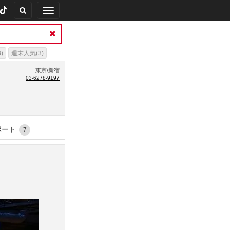
Toggle
navigation
)
週末人気(3)
東京/新宿
03-6278-9197
ポート
7