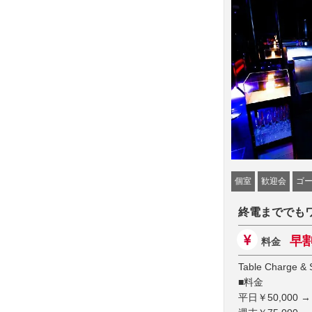
個室
歓迎会
ゴ
終電まででも
早割
料金
Table Charge & 
■料金
平日￥50,000 →