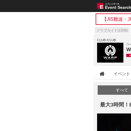
イベントサーチ
Event Searc
【JIS難波・
クラブガイド(1506)
CLUB VIP GUIDE(4)
CLUB /CLUB
ワ
W
イベント
すべて
最大3時間！EAR