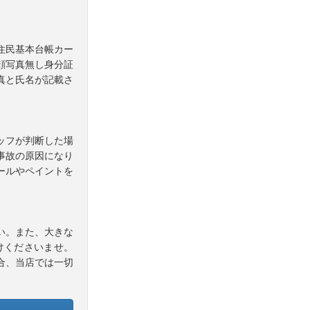
住民基本台帳カー
顔写真無し身分証
真と氏名が記載さ
ッフが判断した場
事故の原因になり
ールやペイントを
い。また、大きな
けくださいませ。
合、当店では一切