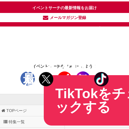
イベントサーチの最新情報をお届け
メールマガジン登録
人気のお店を
イベントサ
配信中！
気になる今話
気情報も
まとめてTikTo
チ - TikTok
ェックしよう！
イベントサーチをフォローしよう！
最新のイベント情
得なクーポン
TikTokを
ページトップへ
ックする
TOPページ
イベントサーチ
特集一覧
レポート・口