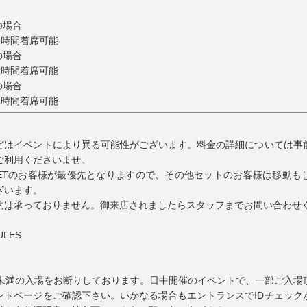
席の場合
00 3時間着席可能
席の場合
00 2時間着席可能
席の場合
00 1時間着席可能
どはイベントにより異る可能性がございます。料金の詳細については事
ご利用くださいませ。
ME SETのお客様が最優先となりますので、その他セットのお客様は移動
ざいます。
約は承っておりません。御来店されましたらスタッフまでお問い合わせ
ULES
歳未満の入場をお断りしております。日中開催のイベントで、一部ご入場
ントページをご確認下さい。いかなる場合もエントランスでIDチェック