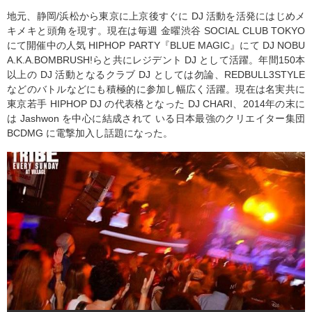
地元、静岡/浜松から東京に上京後すぐに DJ 活動を活発にはじめメ
キメキと頭角を現す。現在は毎週 金曜渋谷 SOCIAL CLUB TOKYO
にて開催中の人気 HIPHOP PARTY『BLUE MAGIC』にて DJ NOBU
A.K.A.BOMBRUSH!らと共にレジデント DJ として活躍。年間150本
以上の DJ 活動となるクラブ DJ としては勿論、REDBULL3STYLE
などのバトルなどにも積極的に参加し幅広く活躍。現在は名実共に
東京若手 HIPHOP DJ の代表格となった DJ CHARI、2014年の末に
は Jashwon を中心に結成されて いる日本最強のクリエイター集団
BCDMG に電撃加入し話題になった。