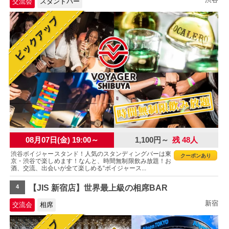
交流会
スタンドバー
08月07日(金) 19:00～
1,100円～
残 48人
渋谷ボイジャースタンド！人気のスタンディングバーは東
クーポンあり
京・渋谷で楽しめます！なんと、時間無制限飲み放題！お
酒、交流、出会いが全て楽しめる“ボイジャース...
4
【JIS 新宿店】世界最上級の相席BAR
新宿
交流会
相席