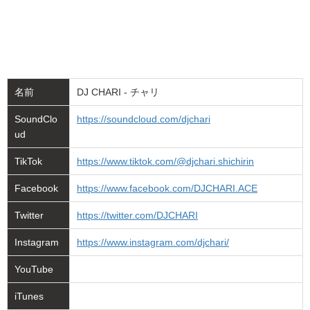
名前
DJ CHARI - チャリ
SoundClo
https://soundcloud.com/djchari
ud
TikTok
https://www.tiktok.com/@djchari.shichirin
Facebook
https://www.facebook.com/DJCHARI.ACE
Twitter
https://twitter.com/DJCHARI
Instagram
https://www.instagram.com/djchari/
YouTube
iTunes