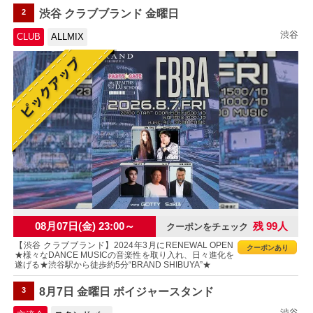
2
渋谷 クラブブランド 金曜日
渋谷
CLUB
ALLMIX
08月07日(金) 23:00～
残 99人
クーポンをチェック
【渋谷 クラブブランド】2024年3月にRENEWAL OPEN
クーポンあり
★様々なDANCE MUSICの音楽性を取り入れ、日々進化を
遂げる★渋谷駅から徒歩約5分“BRAND SHIBUYA”★
3
8月7日 金曜日 ボイジャースタンド
渋谷