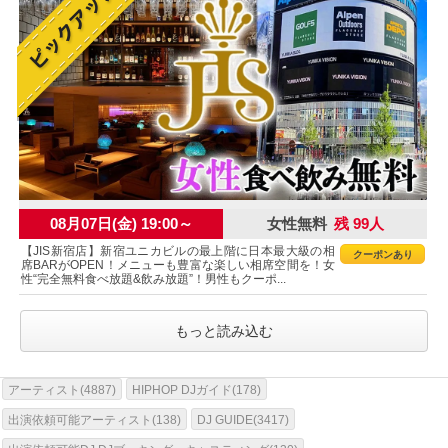
08月07日(金) 19:00～
女性無料
残 99人
【JIS新宿店】新宿ユニカビルの最上階に日本最大級の相
クーポンあり
席BARがOPEN！メニューも豊富な楽しい相席空間を！女
性“完全無料食べ放題&飲み放題”！男性もクーポ...
もっと読み込む
アーティスト(4887)
HIPHOP DJガイド(178)
出演依頼可能アーティスト(138)
DJ GUIDE(3417)