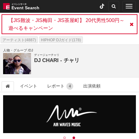
イベントサーチ
Togg
Event Search
navig
【JIS難波・JIS梅田・JIS茶屋町】 20代男性500円～
遊べるキャンペーン
アーティスト(4887)
HIPHOP DJガイド(178)
出演依頼可能アーティスト(138)
DJ GUIDE(3417)
人物・グループ /DJ
ディージェーチャリ
出演依頼可能DJ DJブッキング・キャスティング(130)
DJ CHARI - チャリ
イベント
レポート
出演依頼
4