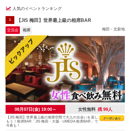
人気のイベントランキング
1
【JIS 梅田】世界最上級の相席BAR
梅田・北新地
交流会
相席
08月07日(金) 19:00～
女性無料
残 99人
【JIS 梅田】世界最上級の相席空間で大人の出会いを楽し
クーポンあり
もう！相席BAR「JIS 梅田・大阪 - UMEDA 相席BAR」で
今夜も！