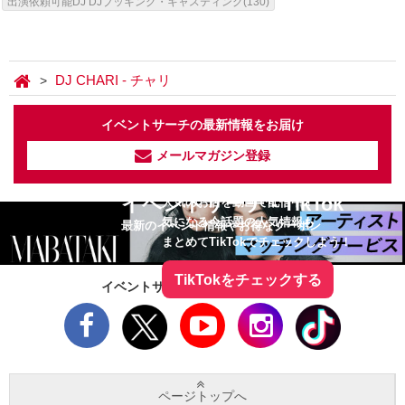
出演依頼可能DJ DJブッキング・キャスティング(130)
DJ CHARI - チャリ
イベントサーチの最新情報をお届け
メールマガジン登録
イベントサーチ - TikTok
人気のお店を動画で配信中！
気になる今話題の人気情報も
最新のイベント情報やお得なクーポン
まとめてTikTokでチェックしよう！
TikTokをチェックする
イベントサーチをフォローしよう！
ページトップへ