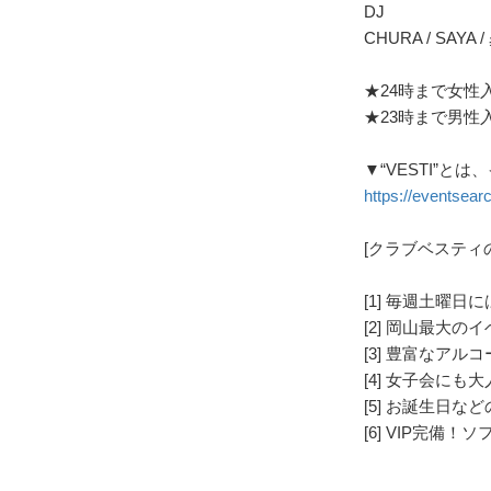
DJ
CHURA / SAYA 
★24時まで女性
★23時まで男性
▼“VESTI”
https://eventsearc
[クラブベスティ
[1] 毎週土曜
[2] 岡山最大の
[3] 豊富なア
[4] 女子会に
[5] お誕生日
[6] VIP完備