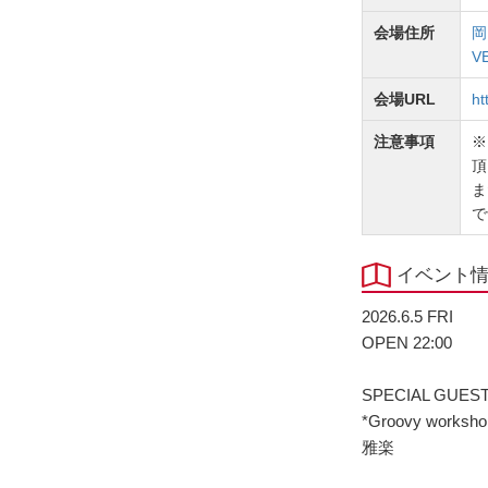
会場住所
岡
V
会場URL
ht
注意事項
※
頂
ま
で
イベント
2026.6.5 FRI
OPEN 22:00
SPECIAL GUEST
*Groovy worksho
雅楽