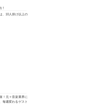
内！
は、10人掛け以上の
催！元々音楽業界に
、毎週変わるゲスト