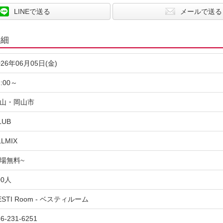
LINEで送る
メールで送る
詳細
026年06月05日(金)
2:00～
山・岡山市
LUB
LLMIX
場無料~
00人
ESTI Room - ベスティルーム
6-231-6251