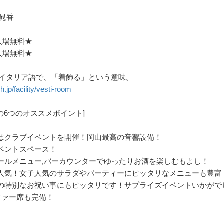
/ 晁香
入場無料★
入場無料★
とは、イタリア語で、「着飾る」という意味。
h.jp/facility/vesti-room
の6つのオススメポイント]
日にはクラブイベントを開催！岡山最高の音響設備！
イベントスペース！
ルコールメニュー,バーカウンターでゆったりお酒を楽しむもよし！
も大人気！女子人気のサラダやパーティーにピッタリなメニューも豊富
などの特別なお祝い事にもピッタリです！サプライズイベントいかがで
！ソファー席も完備！