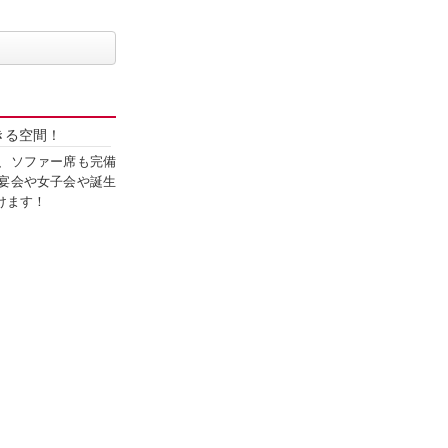
きる空間！
、ソファー席も完備
宴会や女子会や誕生
けます！