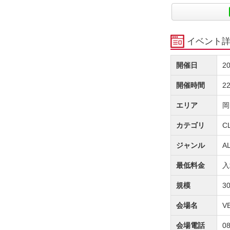
イベント
開催日
2
開催時間
2
エリア
岡
カテゴリ
C
ジャンル
A
最低料金
入
規模
3
会場名
V
会場電話
08