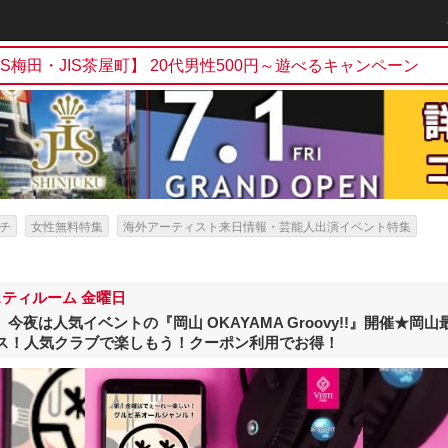
h
JIS梅田・JIS茶屋町】 20代男性500円～遊べるキャンペーン
チ
女性無料特集
海外アーティスト来日情報・芸能人出演イベント特集
スティルーム 金曜日
om】今夜は人気イベントの『岡山 OKAYAMA Groovy!!』開催★
ス！人気クラブで楽しもう！クーポン利用でお得！