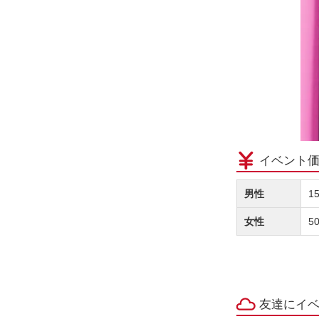
イベント
男性
1
女性
5
友達にイ