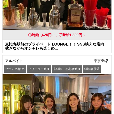
①時給1,625円～、②時給1,300円～
恵比寿駅前のプライベート LOUNGE！！ SNS映えな店内｜
稼ぎながらオシャレも楽しめ...
アルバイト
東京/渋谷
ブランク有OK
フリーター歓迎
未経験・初心者歓迎
経験者優遇
学歴(中卒・高卒)不問
友達と一緒に応募OK
昇給あり
髪型・髪色自由
ネイルOK
駅から徒歩5分以内
まかない・食事補助
社員登用あり