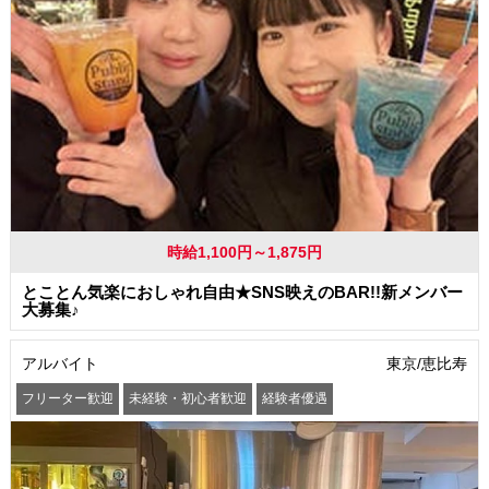
時給1,100円～1,875円
とことん気楽におしゃれ自由★SNS映えのBAR!!新メンバー
大募集♪
アルバイト
東京/恵比寿
フリーター歓迎
未経験・初心者歓迎
経験者優遇
学歴(中卒・高卒)不問
友達と一緒に応募OK
昇給あり
髪型・髪色自由
ネイルOK
髭(ひげ)OK
駅から徒歩5分以内
交通費支給