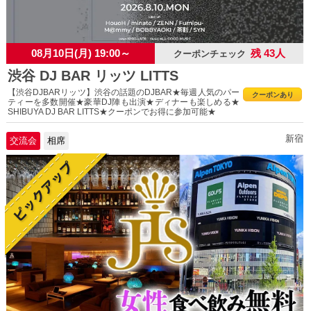
08月10日(月) 19:00～
残 43人
クーポンチェック
渋谷 DJ BAR リッツ LITTS
【渋谷DJBARリッツ】渋谷の話題のDJBAR★毎週人気のパー
クーポンあり
ティーを多数開催★豪華DJ陣も出演★ディナーも楽しめる★
SHIBUYA DJ BAR LITTS★クーポンでお得に参加可能★
新宿
交流会
相席