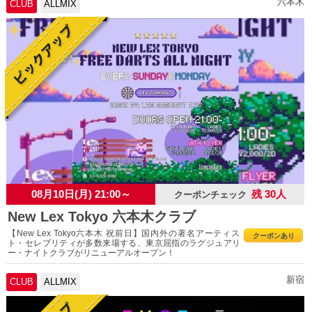
六本木
CLUB
ALLMIX
08月10日(月) 21:00～
残 30人
クーポンチェック
New Lex Tokyo 六本木クラブ
【New Lex Tokyo六本木 祝前日】国内外の著名アーティス
クーポンあり
ト・セレブリティが多数来場する、東京屈指のラグジュアリ
ー・ナイトクラブがリニューアルオープン！
新宿
CLUB
ALLMIX