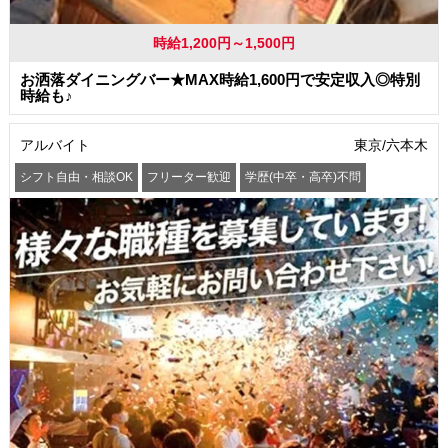
時給1,200円～1,500円
お洒落ダイニングバー★MAX時給1,600円で安定収入◎特別
時給も♪
アルバイト
東京/六本木
シフト自由・相談OK
フリーター歓迎
学歴(中卒・高卒)不問
髪型・髪色自由
交通費支給