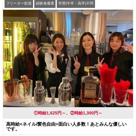
フリーター歓迎
経験者優遇
学歴(中卒・高卒)不問
友達と一緒に応募OK
昇給あり
髪型・髪色自由
ピアスOK
ネイルOK
まかない・食事補助
①時給1,625円～、②時給1,300円～
高時給<ネイル/髪色自由>面白い人多数！あとみんな優しい
です。