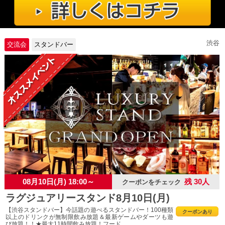
渋谷
交流会
スタンドバー
08月10日(月) 18:00～
残 30人
クーポンをチェック
ラグジュアリースタンド8月10日(月)
【渋谷スタンドバー】今話題の遊べるスタンドバー！100種類
クーポンあり
以上のドリンクが無制限飲み放題＆最新ゲームやダーツも遊
び放題！！★最大11時間飲み放題！フード...