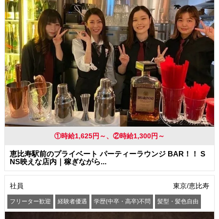
まかない・食事補助
社員登用あり
①時給1,625円～、②時給1,300円～
恵比寿駅前のプライベート パーティーラウンジ BAR！！ S
NS映えな店内｜稼ぎながら...
社員
東京/恵比寿
フリーター歓迎
経験者優遇
学歴(中卒・高卒)不問
髪型・髪色自由
車通勤OK
バイク通勤OK
交通費支給
社会保険制度あり