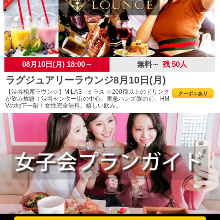
08月10日(月) 18:00～
無料～
残 50人
ラグジュアリーラウンジ8月10日(月)
【渋谷相席ラウンジ】MILAS - ミラス ☆200種以上のドリンク
クーポンあり
が飲み放題！渋谷センター街の中心、東急ハンズ眼の前、HM
Vの地下一階！女性完全無料。嬉しい飲み...