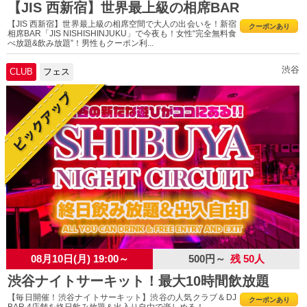
【JIS 西新宿】世界最上級の相席BAR
【JIS 西新宿】世界最上級の相席空間で大人の出会いを！新宿
クーポンあり
相席BAR「JIS NISHISHINJUKU」で今夜も！女性“完全無料食
べ放題&飲み放題”！男性もクーポン利...
渋谷
CLUB
フェス
08月10日(月) 19:00～
500円～
残 50人
渋谷ナイトサーキット！最大10時間飲放題
【毎日開催！渋谷ナイトサーキット】渋谷の人気クラブ＆DJ
クーポンあり
BAR 4店舗を終日飲み放題＆出入り自由で楽しめる！