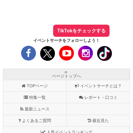
イベントサーチ - TikTok
人気のお店を動画で配信中！
気になる今話題の人気情報も
最新のイベント情報やお得なクーポン
まとめてTikTokでチェックしよう！
TikTokをチェックする
イベントサーチをフォローしよう！
ページトップへ
TOPページ
イベントサーチとは？
特集一覧
レポート・口コミ
最新ニュース
よくあるご質問
最近見た
人気イベントランキング