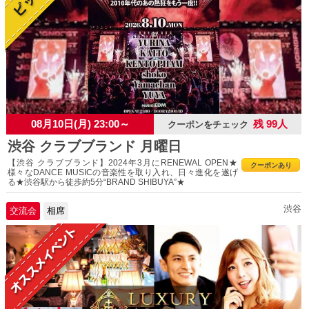
08月10日(月) 23:00～
残 99人
クーポンをチェック
渋谷 クラブブランド 月曜日
【渋谷 クラブブランド】2024年3月にRENEWAL OPEN★
クーポンあり
様々なDANCE MUSICの音楽性を取り入れ、日々進化を遂げ
る★渋谷駅から徒歩約5分“BRAND SHIBUYA”★
渋谷
交流会
相席