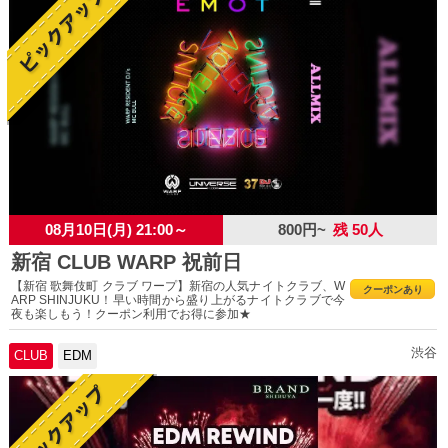
08月10日(月) 21:00～
800円~
残 50人
新宿 CLUB WARP 祝前日
【新宿 歌舞伎町 クラブ ワープ】新宿の人気ナイトクラブ、W
クーポンあり
ARP SHINJUKU！早い時間から盛り上がるナイトクラブで今
夜も楽しもう！クーポン利用でお得に参加★
渋谷
CLUB
EDM