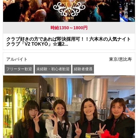
時給1350～1800円
クラブ好きの方であれば即決採用可！！六本木の人気ナイト
クラブ「V2 TOKYO」☆週2...
アルバイト
東京/恵比寿
フリーター歓迎
未経験・初心者歓迎
経験者優遇
学歴(中卒・高卒)不問
友達と一緒に応募OK
昇給あり
髪型・髪色自由
ネイルOK
駅から徒歩5分以内
まかない・食事補助
社員登用あり