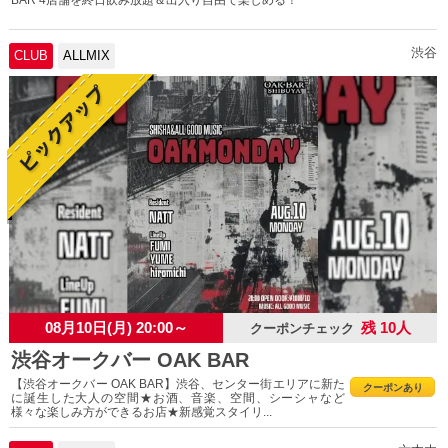
渋谷
CLUB
ALLMIX
08月10日(月) 20:00～
残 10人
クーポンチェック
渋谷オークバー OAK BAR
【渋谷オークバー OAK BAR】渋谷、センター街エリアに新た
クーポンあり
に誕生した大人の空間★お酒、音楽、空間、シーシャなど
様々な楽しみ方ができるお店★新感覚スタイリ...