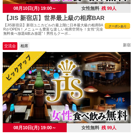
08月10日(月) 19:00～
女性無料
残 99人
【JIS 新宿店】世界最上級の相席BAR
【JIS新宿店】新宿ユニカビルの最上階に日本最大級の相席BA
クーポンあり
RがOPEN！メニューも豊富な楽しい相席空間を！女性“完全
無料食べ放題&飲み放題”！男性もクーポ...
新宿
交流会
相席
08月10日(月) 19:00～
女性無料
残 99人