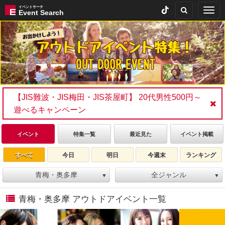
イベントサーチ
Togg
Event Search
navig
【JIS難波・JIS梅田・JIS茶屋町】 20代男性500円～
遊べるキャンペーン
イベント
特集一覧
最近見た
イベント掲載
すべて
今日
明日
今週末
ランキング
青梅・奥多摩
全ジャンル
▼
▼
青梅・奥多摩 アウトドアイベント一覧