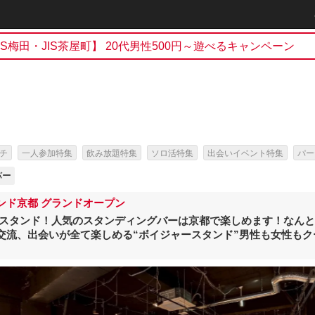
h
JIS梅田・JIS茶屋町】 20代男性500円～遊べるキャンペーン
チ
一人参加特集
飲み放題特集
ソロ活特集
出会いイベント特集
パー
日情報・芸能人出演イベント特集
スタンドバー特集
バー
ンド京都 グランドオープン
ースタンド！人気のスタンディングバーは京都で楽しめます！なん
交流、出会いが全て楽しめる“ボイジャースタンド”男性も女性もク