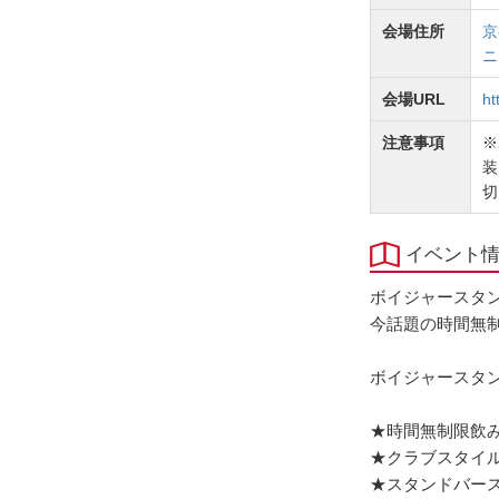
会場住所
京
ニ
会場URL
ht
注意事項
※
装
切
イベント
ボイジャースタンド京
今話題の時間無
ボイジャースタ
★時間無制限飲
★クラブスタイ
★スタンドバー