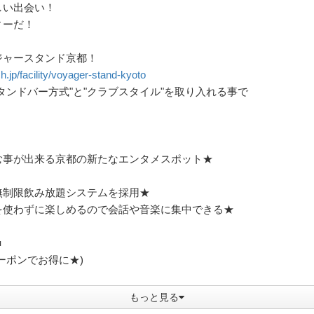
しい出会い！
ィーだ！
ジャースタンド京都！
h.jp/facility/voyager-stand-kyoto
タンドバー方式"と"クラブスタイル"を取り入れる事で
む事が出来る京都の新たなエンタメスポット★
無制限飲み放題システムを採用★
を使わずに楽しめるので会話や音楽に集中できる★
■
ーポンでお得に★)
.
もっと見る