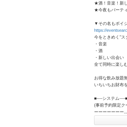
★酒！音楽！新
★今夜もパーテ
▼その名もボイ
https://eventsearc
今をときめく"ス
・音楽
・酒
・新しい出会い
全て同時に楽し
お得な飲み放題
いちいちお財布
■----システム----
(事前予約限定ク
ーーーーーーー..