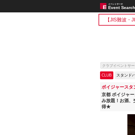
イベントサーチ
Event Searc
【JIS難波・
クラブイベントサー
海外アーティスト来
CLUB
スタンド
ボイジャースタ
京都 ボイジャ
み放題！お酒、
得★