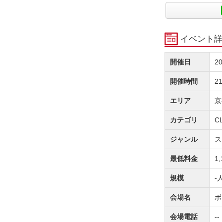
イベント
開催日
2
開催時間
2
エリア
京
カテゴリ
C
ジャンル
ス
最低料金
1
規模
-
会場名
ボ
会場電話
--