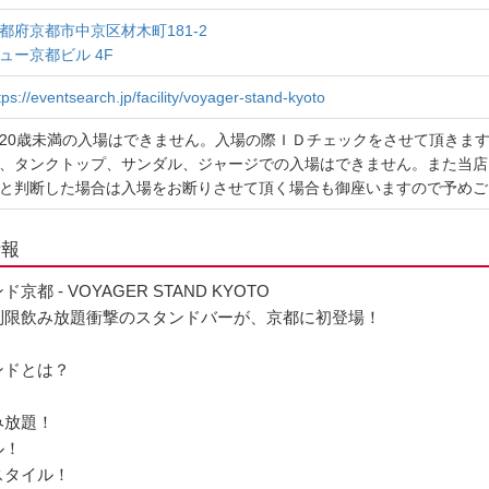
都府京都市中京区材木町181-2
ュー京都ビル 4F
tps://eventsearch.jp/facility/voyager-stand-kyoto
20歳未満の入場はできません。入場の際ＩＤチェックをさせて頂きま
、タンクトップ、サンダル、ジャージでの入場はできません。また当店
と判断した場合は入場をお断りさせて頂く場合も御座いますので予めご
情報
都 - VOYAGER STAND KYOTO
制限飲み放題衝撃のスタンドバーが、京都に初登場！
ンドとは？
み放題！
ル！
スタイル！