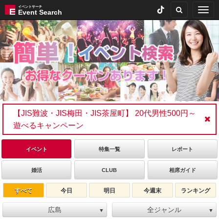
イベントサーチ
Togg
Event Search
navig
【JIS難波・JIS梅田・JIS茶屋町】 20代男性500円～
遊べるキャンペーン
イベント
特集一覧
レポート
婚活
CLUB
相席ガイド
すべて
今日
明日
今週末
ランキング
広島
全ジャンル
▼
▼