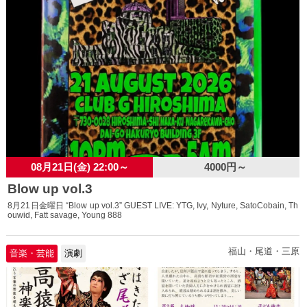
08月21日(金) 22:00～
4000円～
Blow up vol.3
8月21日金曜日 “Blow up vol.3” GUEST LIVE: YTG, Ivy, Nyture, SatoCobain, Th
ouwid, Fatt savage, Young 888
福山・尾道・三原
音楽・芸能
演劇