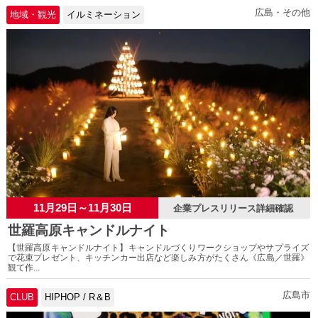
広島・その他
地域・観光
イルミネーション
11月29日～11月30日
企業プレスリリース詳細確認
世羅高原キャンドルナイト
【世羅高原キャンドルナイト】キャンドルづくりワークショップやサプライズ
で花束プレゼント、キッチンカー出店など楽しみ方がたくさん《広島／世羅》
観て作...
広島市
CLUB
HIPHOP / R＆B