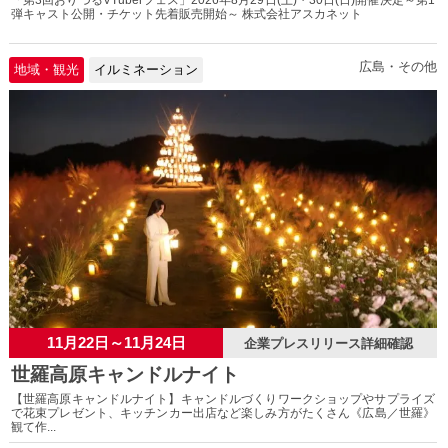
「第3回おりづるVTuberフェス」2026年8月29日(土)・30日(日)開催決定～第1
弾キャスト公開・チケット先着販売開始～ 株式会社アスカネット
広島・その他
地域・観光
イルミネーション
11月22日～11月24日
企業プレスリリース詳細確認
世羅高原キャンドルナイト
【世羅高原キャンドルナイト】キャンドルづくりワークショップやサプライズ
で花束プレゼント、キッチンカー出店など楽しみ方がたくさん《広島／世羅》
観て作...