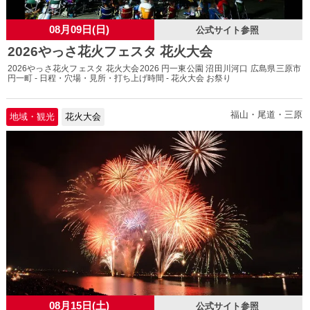
08月09日(日)
公式サイト参照
2026やっさ花火フェスタ 花火大会
2026やっさ花火フェスタ 花火大会2026 円一東公園 沼田川河口 広島県三原市
円一町 - 日程・穴場・見所・打ち上げ時間 - 花火大会 お祭り
福山・尾道・三原
地域・観光
花火大会
08月15日(土)
公式サイト参照