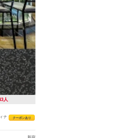
43人
ディナ
クーポンあり
新宿