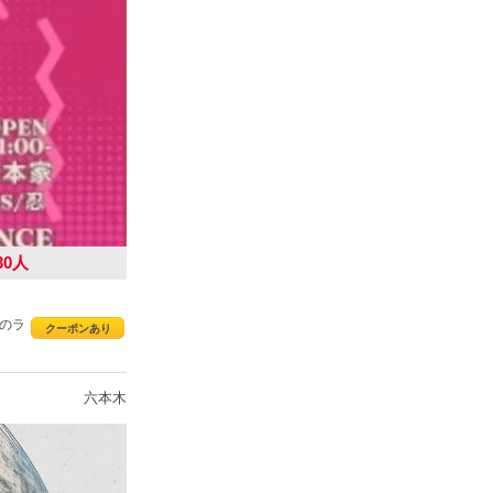
30人
指のラ
クーポンあり
六本木