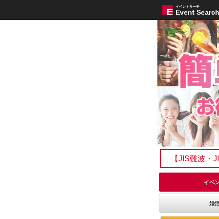
イベントサーチ
Event Searc
【JIS難波・
イベ
婚