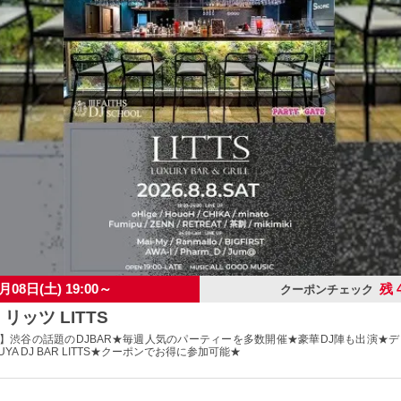
月08日(土) 19:00～
残 
クーポンチェック
 リッツ LITTS
ツ】渋谷の話題のDJBAR★毎週人気のパーティーを多数開催★豪華DJ陣も出演★
YA DJ BAR LITTS★クーポンでお得に参加可能★