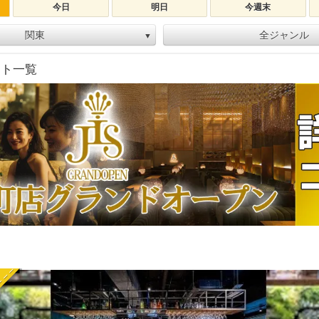
今日
明日
今週末
関東
全ジャンル
▼
ント一覧