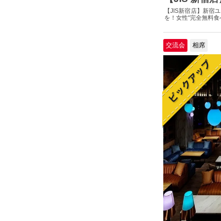
【JIS新宿店】新宿
を！女性“完全無料食べ
交流会
相席