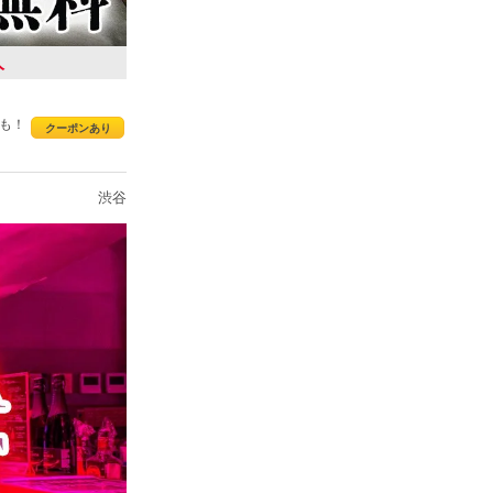
人
夜も！
クーポンあり
渋谷