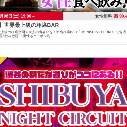
月08日(土) 19:00～
女性無料
残 99
宿】世界最上級の相席BAR
最上級の相席空間で大人の出会いを！新宿相席BAR「JIS NISHISHINJUKU」で今
&飲み放題”！男性もクーポン利...