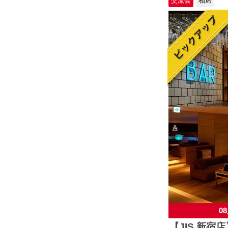
交流会
相席
08
【JIS 新宿