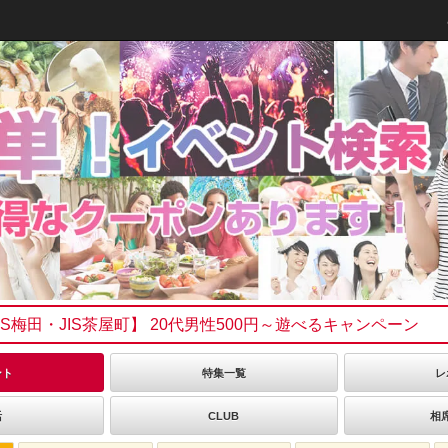
h
JIS梅田・JIS茶屋町】 20代男性500円～遊べるキャンペーン
ント
特集一覧
レ
活
CLUB
相