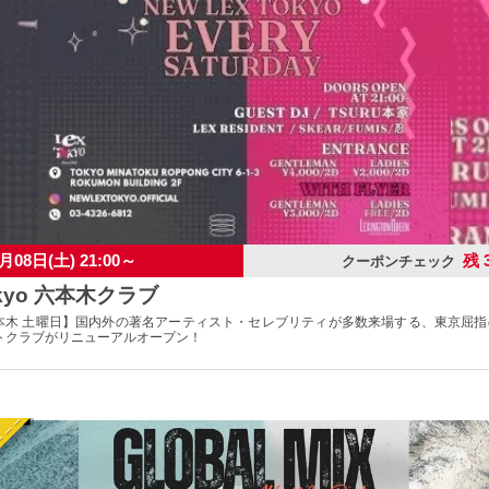
月08日(土) 21:00～
残 
クーポンチェック
Tokyo 六本木クラブ
okyo六本木 土曜日】国内外の著名アーティスト・セレブリティが多数来場する、東京屈
トクラブがリニューアルオープン！