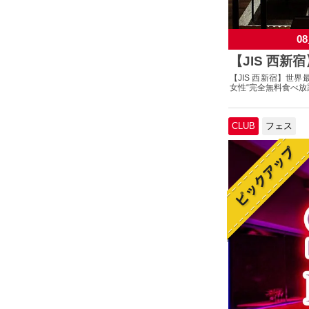
08
【JIS 西新
【JIS 西新宿】世界
女性“完全無料食べ放題
CLUB
フェス