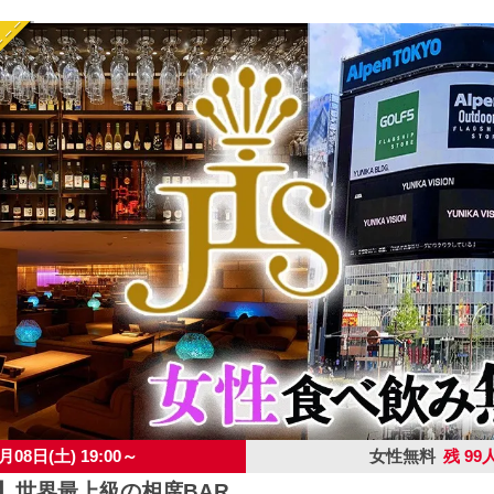
月08日(土) 19:00～
女性無料
残 99
店】世界最上級の相席BAR