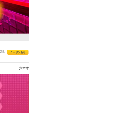
人
で楽し
クーポンあり
六本木